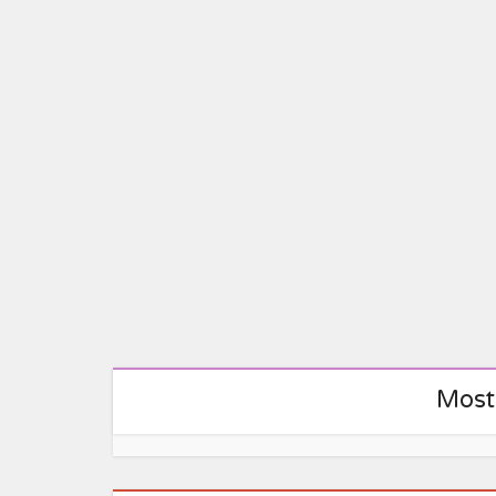
A
Most