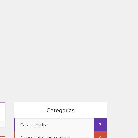
a
as
Categorías
Características
7
Noticias del agua de mar
4