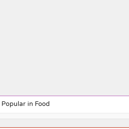
1.Esencial en uso
Gastronómico par
limentos y Bebid
 Popular in Food