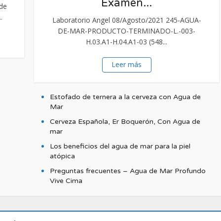
Examen...
 de
.
Laboratorio Angel 08/Agosto/2021 245-AGUA-
DE-MAR-PRODUCTO-TERMINADO-L.-003-
H.03.A1-H.04.A1-03 (548...
Características
El agua de mar apo
Leer más
rales y oligoelem
Estofado de ternera a la cerveza con Agua de
Mar
Cerveza Española, Er Boquerón, Con Agua de
mar
Los beneficios del agua de mar para la piel
atópica
Preguntas frecuentes – Agua de Mar Profundo
Vive Cima