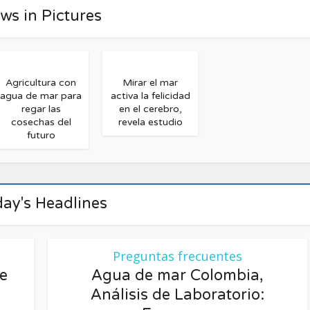
ws in Pictures
Uso gastronómico
ir patatas con Agu
Mar.
Agricultura con
Mirar el mar
agua de mar para
activa la felicidad
regar las
en el cerebro,
cosechas del
revela estudio
futuro
ay's Headlines
Preguntas frecuentes
e
Agua de mar Colombia,
Análisis de Laboratorio: